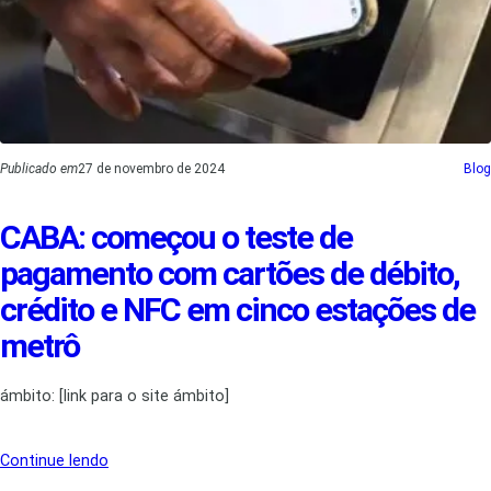
Publicado em
27 de novembro de 2024
Blog
CABA: começou o teste de
pagamento com cartões de débito,
crédito e NFC em cinco estações de
metrô
ámbito: [link para o site ámbito]
Continue lendo