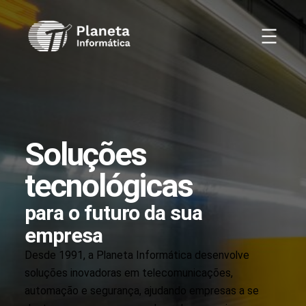
Pular
para
o
conteúdo
Soluções
tecnológicas
para o futuro da sua
empresa
Desde 1991, a Planeta Informática desenvolve
soluções inovadoras em telecomunicações,
automação e segurança, ajudando empresas a se